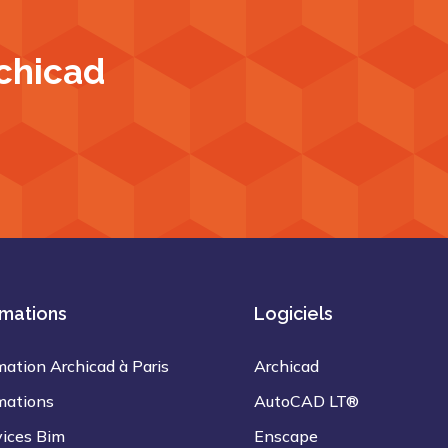
chicad
mations
Logiciels
mation Archicad à Paris
Archicad
mations
AutoCAD LT®
vices Bim
Enscape