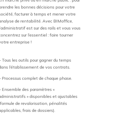
En marché privé ou en marché public : pour
prendre les bonnes décisions pour votre
société, facturer à temps et mener votre
analyse de rentabilité. Avec BIMoffice,
l’administratif est sur des rails et vous vous
concentrez sur l’essentiel : faire tourner
votre entreprise !
– Tous les outils pour gagner du temps
dans l’établissement de vos contrats.
– Processus complet de chaque phase.
– Ensemble des paramètres «
administratifs » disponibles et ajustables
(formule de revalorisation, pénalités
applicables, frais de dossiers).