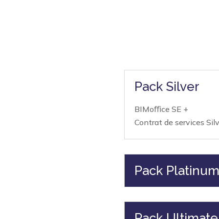
Pack Silver
BIMoﬃce SE +
Contrat de services Sil
Pack Platinu
Pack Ultimate