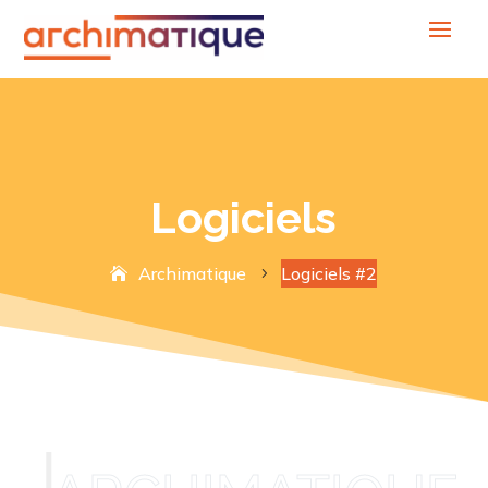
Logiciels
Archimatique
Logiciels #2
5