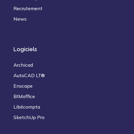
Recrutement
News
Logiciels
Archicad
AutoCAD LT®
Enscape
BIMoffice
Libécompta
SketchUp Pro