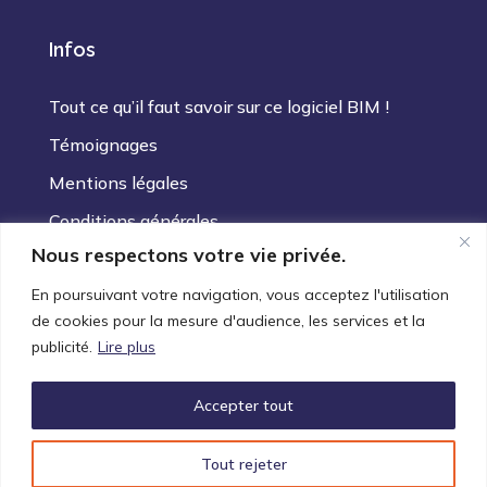
Infos
Tout ce qu’il faut savoir sur ce logiciel BIM !
Témoignages
Mentions légales
Conditions générales
Nous respectons votre vie privée.
Plan du site
En poursuivant votre navigation, vous acceptez l'utilisation
de cookies pour la mesure d'audience, les services et la
publicité.
Lire plus
Accepter tout
Copyright © 2015 Archimatique. Tous droits
réservés made by Internet Diffusion
Tout rejeter